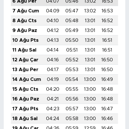
6 Ağu Per
04:07
05:46
13:02
16:53
20:
7 Ağu Cum
04:09
05:47
13:02
16:53
20:
8 Ağu Cts
04:10
05:48
13:01
16:52
20:
9 Ağu Paz
04:12
05:49
13:01
16:52
20:
10 Ağu Pts
04:13
05:50
13:01
16:51
20:
11 Ağu Sal
04:14
05:51
13:01
16:51
20:
12 Ağu Çar
04:16
05:52
13:01
16:50
20:
13 Ağu Per
04:17
05:53
13:01
16:50
19:
14 Ağu Cum
04:19
05:54
13:00
16:49
19:
15 Ağu Cts
04:20
05:55
13:00
16:48
19:
16 Ağu Paz
04:21
05:56
13:00
16:48
19:
17 Ağu Pts
04:23
05:57
13:00
16:47
19:
18 Ağu Sal
04:24
05:58
13:00
16:46
19:
19 Ağu Çar
04:26
05:59
12:59
16:46
19: