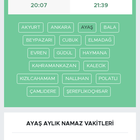
20:07
21:39
AKYURT
ANKARA
AYAŞ
BALA
BEYPAZARI
CUBUK
ELMADAĞ
EVREN
GÜDÜL
HAYMANA
KAHRAMANKAZAN
KALECİK
KIZILCAHAMAM
NALLIHAN
POLATLI
ÇAMLIDERE
ŞEREFLİKOÇHİSAR
AYAŞ AYLIK NAMAZ VAKITLERI