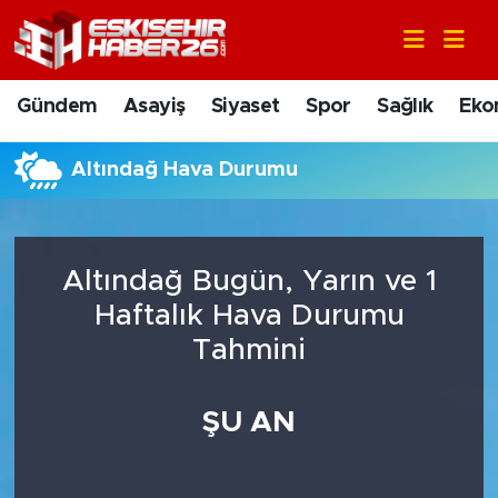
Gündem
Nöbetçi Eczaneler
Gündem
Asayiş
Siyaset
Spor
Sağlık
Eko
Asayiş
Hava Durumu
Altındağ Hava Durumu
Siyaset
Trafik Durumu
Spor
Süper Lig Puan Durumu ve Fikstür
Altındağ Bugün, Yarın ve 1
Sağlık
Tüm Manşetler
Haftalık Hava Durumu
Tahmini
Ekonomi
Son Dakika Haberleri
ŞU AN
Eğitim
Haber Arşivi
Sanat