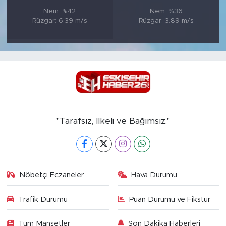
Nem: %42
Nem: %36
Rüzgar: 6.39 m/s
Rüzgar: 3.89 m/s
"Tarafsız, İlkeli ve Bağımsız."
Nöbetçi Eczaneler
Hava Durumu
Trafik Durumu
Puan Durumu ve Fikstür
Tüm Manşetler
Son Dakika Haberleri