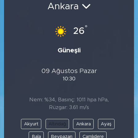
Ankara
Bölge
Teknoloji
°
26
Magazin
Güneşli
Dünya
09 Ağustos Pazar
Sektör
10:30
Nem: %34, Basınç: 1011 hpa hPa,
Rüzgar: 3.61 m/s
Akyurt
Altındağ
Ankara
Ayaş
Bala
Beypazarı
Çamlıdere