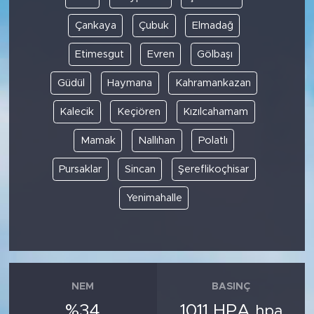
Çankaya
Çubuk
Elmadağ
Etimesgut
Evren
Gölbaşı
Güdül
Haymana
Kahramankazan
Kalecik
Keçiören
Kızılcahamam
Mamak
Nallıhan
Polatlı
Pursaklar
Sincan
Şereflikoçhisar
Yenimahalle
NEM
BASINÇ
%34
1011 HPA
hpa