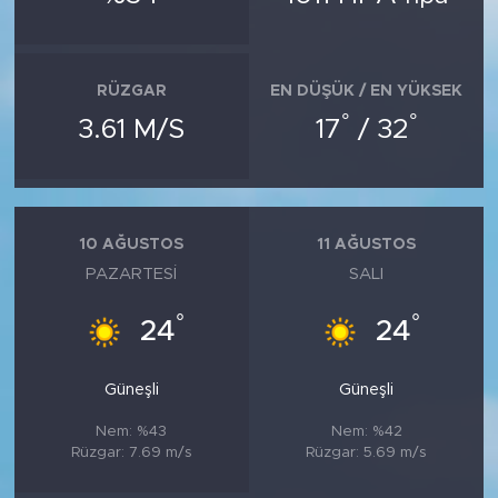
RÜZGAR
EN DÜŞÜK / EN YÜKSEK
°
°
3.61 M/S
17
/ 32
10 AĞUSTOS
11 AĞUSTOS
PAZARTESI
SALI
°
°
24
24
Güneşli
Güneşli
Nem: %43
Nem: %42
Rüzgar: 7.69 m/s
Rüzgar: 5.69 m/s