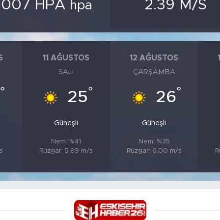
1007 HPA
2.39 M/S
hpa
S
11 AĞUSTOS
12 AĞUSTOS
SALI
ÇARŞAMBA
°
°
°
5
25
26
Güneşli
Güneşli
Nem: %41
Nem: %35
s
Rüzgar: 5.89 m/s
Rüzgar: 6.00 m/s
R