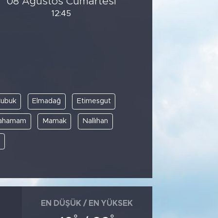
08 Ağustos Cumartesi
12:45
ubuk
Elmadağ
Etimesgut
cahamam
Mamak
Nallıhan
e
EN DÜŞÜK / EN YÜKSEK