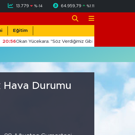
13.779
64.959,79
%
-14
%
1.11
i
Eğitim
20:56
Okan Yücekara: "Söz Verdiğimiz Gibi Masada Değil, Saha
ık Hava Durumu