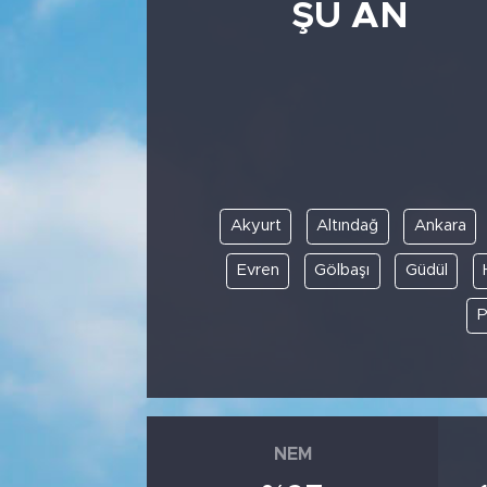
ŞU AN
Bölge
Teknoloji
Magazin
Dünya
Akyurt
Altındağ
Ankara
Sektör
Evren
Gölbaşı
Güdül
P
NEM