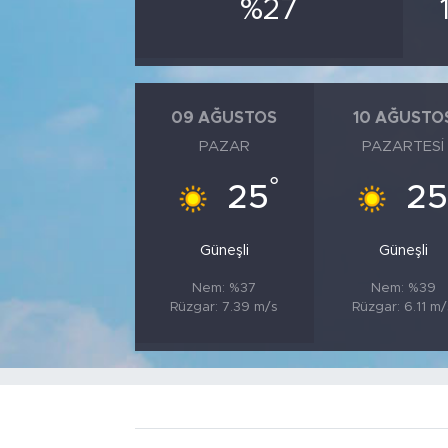
%27
09 AĞUSTOS
10 AĞUSTO
PAZAR
PAZARTESI
°
25
2
Güneşli
Güneşli
Nem: %37
Nem: %39
Rüzgar: 7.39 m/s
Rüzgar: 6.11 m/