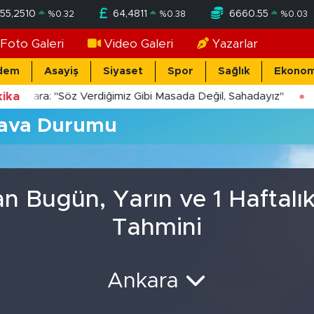
55,2510
64,4811
6660.55
%
0.32
%
0.38
%
0.03
Foto Galeri
Video Galeri
Yazarlar
dem
Asayiş
Siyaset
Spor
Sağlık
Ekonom
ika
Yücekara: "Söz Verdiğimiz Gibi Masada Değil, Sahadayız"
ava Durumu
 Bugün, Yarın ve 1 Haftal
Tahmini
Ankara