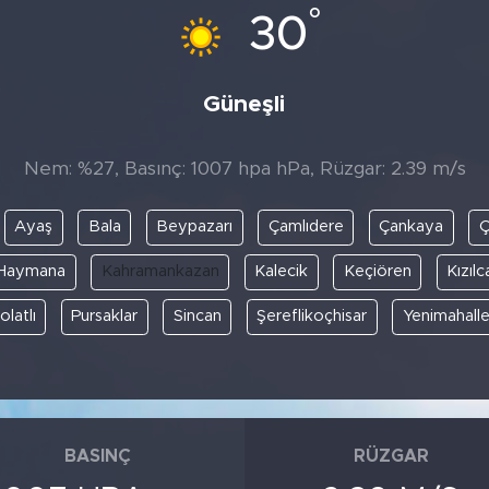
°
30
Güneşli
Nem: %27, Basınç: 1007 hpa hPa, Rüzgar: 2.39 m/s
Ayaş
Bala
Beypazarı
Çamlıdere
Çankaya
Ç
Haymana
Kahramankazan
Kalecik
Keçiören
Kızıl
olatlı
Pursaklar
Sincan
Şereflikoçhisar
Yenimahall
BASINÇ
RÜZGAR