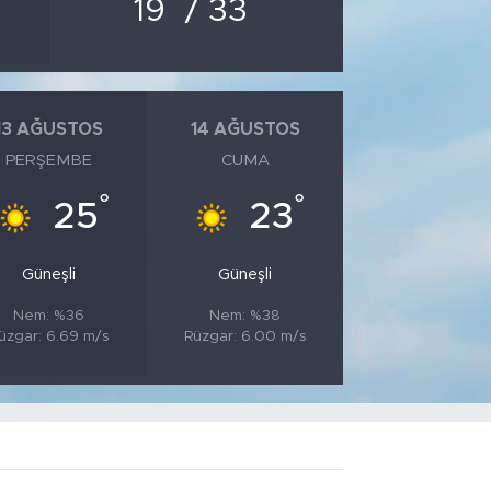
°
°
19
/ 33
13 AĞUSTOS
14 AĞUSTOS
PERŞEMBE
CUMA
°
°
25
23
Güneşli
Güneşli
Nem: %36
Nem: %38
üzgar: 6.69 m/s
Rüzgar: 6.00 m/s