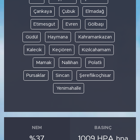
Çankaya
Çubuk
Elmadağ
Etimesgut
Evren
Gölbaşı
Güdül
Haymana
Kahramankazan
Kalecik
Keçiören
Kızılcahamam
Mamak
Nallıhan
Polatlı
Pursaklar
Sincan
Şereflikoçhisar
Yenimahalle
NEM
BASINÇ
%37
1009 HPA
hpa