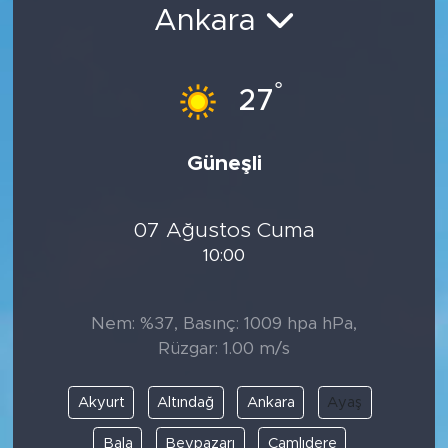
Ankara
Bölge
Teknoloji
°
27
Magazin
Güneşli
Dünya
07 Ağustos Cuma
Sektör
10:00
Nem: %37, Basınç: 1009 hpa hPa,
Rüzgar: 1.00 m/s
Akyurt
Altındağ
Ankara
Ayaş
Bala
Beypazarı
Çamlıdere