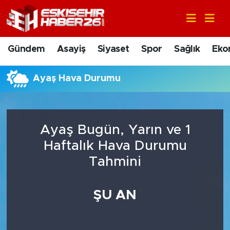
Gündem
Nöbetçi Eczaneler
Gündem
Asayiş
Siyaset
Spor
Sağlık
Eko
Asayiş
Hava Durumu
Ayaş Hava Durumu
Siyaset
Trafik Durumu
Spor
Süper Lig Puan Durumu ve Fikstür
Ayaş Bugün, Yarın ve 1
Sağlık
Tüm Manşetler
Haftalık Hava Durumu
Tahmini
Ekonomi
Son Dakika Haberleri
ŞU AN
Eğitim
Haber Arşivi
Sanat