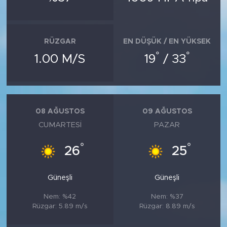
RÜZGAR
EN DÜŞÜK / EN YÜKSEK
°
°
1.00 M/S
19
/ 33
08 AĞUSTOS
09 AĞUSTOS
CUMARTESI
PAZAR
°
°
26
25
Güneşli
Güneşli
Nem: %42
Nem: %37
Rüzgar: 5.89 m/s
Rüzgar: 8.89 m/s