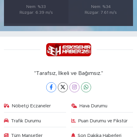
Nem: %33
Nem: %34
Rüzgar: 6.39 m/s
Rüzgar: 7.61 m/s
"Tarafsız, İlkeli ve Bağımsız."
Nöbetçi Eczaneler
Hava Durumu
Trafik Durumu
Puan Durumu ve Fikstür
Tüm Manşetler
Son Dakika Haberleri