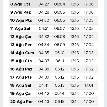
8 Ağu Cts
04:27
06:04
13:16
17:06
20:
9 Ağu Paz
04:28
06:05
13:16
17:06
20:
10 Ağu Pts
04:30
06:06
13:16
17:05
20:
11 Ağu Sal
04:31
06:07
13:16
17:05
20:
12 Ağu Çar
04:32
06:08
13:16
17:04
20:
13 Ağu Per
04:34
06:09
13:16
17:04
20:
14 Ağu Cum
04:35
06:10
13:15
17:03
20:
15 Ağu Cts
04:37
06:11
13:15
17:03
20:
16 Ağu Paz
04:38
06:12
13:15
17:02
20:
17 Ağu Pts
04:39
06:12
13:15
17:02
20:
18 Ağu Sal
04:41
06:13
13:15
17:01
20:
19 Ağu Çar
04:42
06:14
13:14
17:00
20:
20 Ağu Per
04:43
06:15
13:14
17:00
20: