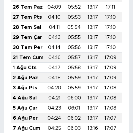
26 Tem Paz
04:09
05:52
13:17
17:11
20:
27 Tem Pts
04:10
05:53
13:17
17:10
20:
28 Tem Sal
04:11
05:54
13:17
17:10
20:
29 Tem Çar
04:13
05:55
13:17
17:10
20:
30 Tem Per
04:14
05:56
13:17
17:10
20:
31 Tem Cum
04:16
05:57
13:17
17:09
20:
1 Ağu Cts
04:17
05:58
13:17
17:09
20:
2 Ağu Paz
04:18
05:59
13:17
17:09
20:
3 Ağu Pts
04:20
05:59
13:17
17:08
20:
4 Ağu Sal
04:21
06:00
13:17
17:08
20:
5 Ağu Çar
04:23
06:01
13:17
17:08
20:
6 Ağu Per
04:24
06:02
13:17
17:07
20:
7 Ağu Cum
04:25
06:03
13:16
17:07
20: