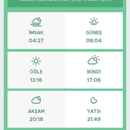
Bölge
Teknoloji
İMSAK
GÜNEŞ
Magazin
04:27
06:04
Dünya
Sektör
ÖĞLE
İKINDI
13:16
17:06
AKŞAM
YATSI
20:18
21:49