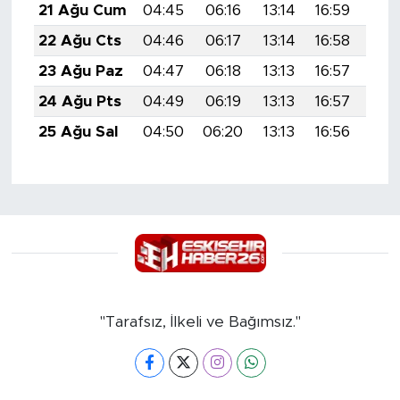
21 Ağu Cum
04:45
06:16
13:14
16:59
20:
22 Ağu Cts
04:46
06:17
13:14
16:58
20:
23 Ağu Paz
04:47
06:18
13:13
16:57
19:
24 Ağu Pts
04:49
06:19
13:13
16:57
19:
25 Ağu Sal
04:50
06:20
13:13
16:56
19:
"Tarafsız, İlkeli ve Bağımsız."