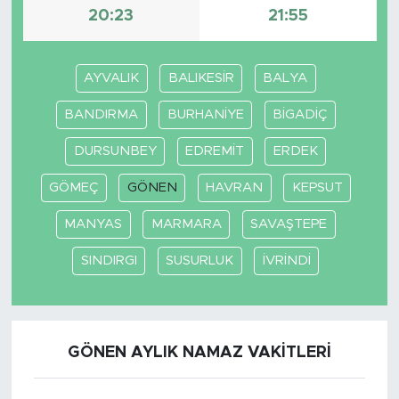
20:23
21:55
AYVALIK
BALIKESİR
BALYA
BANDIRMA
BURHANİYE
BİGADİÇ
DURSUNBEY
EDREMİT
ERDEK
GÖMEÇ
GÖNEN
HAVRAN
KEPSUT
MANYAS
MARMARA
SAVAŞTEPE
SINDIRGI
SUSURLUK
İVRİNDİ
GÖNEN AYLIK NAMAZ VAKITLERI