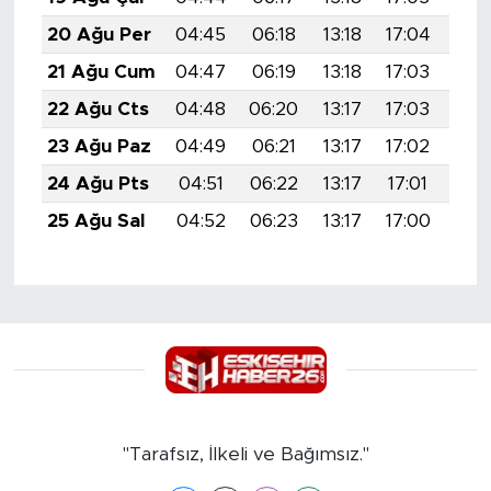
20 Ağu Per
04:45
06:18
13:18
17:04
20:
21 Ağu Cum
04:47
06:19
13:18
17:03
20:
22 Ağu Cts
04:48
06:20
13:17
17:03
20:
23 Ağu Paz
04:49
06:21
13:17
17:02
20:
24 Ağu Pts
04:51
06:22
13:17
17:01
20:
25 Ağu Sal
04:52
06:23
13:17
17:00
20:
"Tarafsız, İlkeli ve Bağımsız."