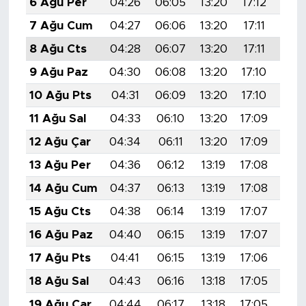
6 Ağu Per
04:26
06:05
13:20
17:12
20:
7 Ağu Cum
04:27
06:06
13:20
17:11
20:
8 Ağu Cts
04:28
06:07
13:20
17:11
20:
9 Ağu Paz
04:30
06:08
13:20
17:10
20:
10 Ağu Pts
04:31
06:09
13:20
17:10
20:
11 Ağu Sal
04:33
06:10
13:20
17:09
20:
12 Ağu Çar
04:34
06:11
13:20
17:09
20:
13 Ağu Per
04:36
06:12
13:19
17:08
20:
14 Ağu Cum
04:37
06:13
13:19
17:08
20:
15 Ağu Cts
04:38
06:14
13:19
17:07
20:
16 Ağu Paz
04:40
06:15
13:19
17:07
20:
17 Ağu Pts
04:41
06:15
13:19
17:06
20:
18 Ağu Sal
04:43
06:16
13:18
17:05
20:
19 Ağu Çar
04:44
06:17
13:18
17:05
20: