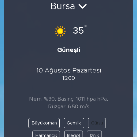
Bursa
Bölge
Teknoloji
°
35
Magazin
Güneşli
Dünya
10 Ağustos Pazartesi
Sektör
15:00
Nem: %30, Basınç: 1011 hpa hPa,
Rüzgar: 6.50 m/s
Büyükorhan
Gemlik
Gürsu
Harmancık
İnegöl
İznik