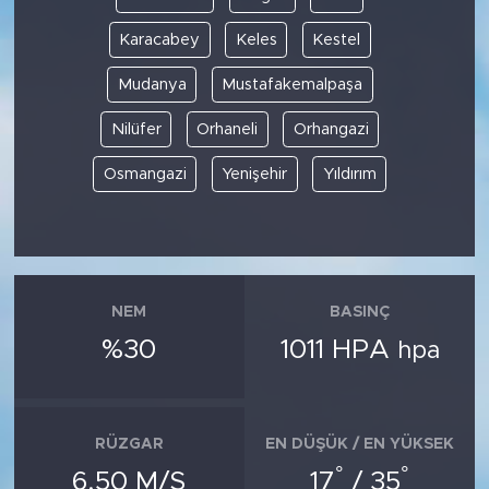
Karacabey
Keles
Kestel
Mudanya
Mustafakemalpaşa
Nilüfer
Orhaneli
Orhangazi
Osmangazi
Yenişehir
Yıldırım
NEM
BASINÇ
%30
1011 HPA
hpa
RÜZGAR
EN DÜŞÜK / EN YÜKSEK
°
°
6.50 M/S
17
/ 35