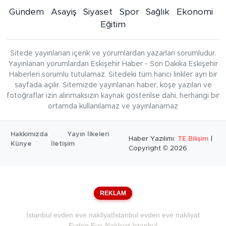
Gündem
Asayiş
Siyaset
Spor
Sağlık
Ekonomi
Eğitim
Sitede yayınlanan içerik ve yorumlardan yazarları sorumludur.
Yayınlanan yorumlardan Eskişehir Haber - Son Dakika Eskişehir
Haberleri sorumlu tutulamaz. Sitedeki tüm harici linkler ayrı bir
sayfada açılır. Sitemizde yayınlanan haber, köşe yazıları ve
fotoğraflar izin alınmaksızın kaynak gösterilse dahi, herhangi bir
ortamda kullanılamaz ve yayınlanamaz
Hakkımızda
Yayın İlkeleri
Haber Yazılımı:
TE Bilişim
|
Künye
İletişim
Copyright © 2026
REKLAM
İstanbul evden eve nakliyat
İstanbul evden eve nakliyat
Evden Eve Nakliyat İstanbul