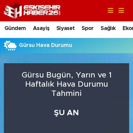
Gündem
Nöbetçi Eczaneler
Gündem
Asayiş
Siyaset
Spor
Sağlık
Eko
Asayiş
Hava Durumu
Gürsu Hava Durumu
Siyaset
Trafik Durumu
Spor
Süper Lig Puan Durumu ve Fikstür
Gürsu Bugün, Yarın ve 1
Sağlık
Tüm Manşetler
Haftalık Hava Durumu
Tahmini
Ekonomi
Son Dakika Haberleri
ŞU AN
Eğitim
Haber Arşivi
Sanat