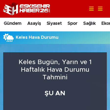
Gündem
Nöbetçi Eczaneler
Gündem
Asayiş
Siyaset
Spor
Sağlık
Eko
Asayiş
Hava Durumu
Keles Hava Durumu
Siyaset
Trafik Durumu
Spor
Süper Lig Puan Durumu ve Fikstür
Keles Bugün, Yarın ve 1
Sağlık
Tüm Manşetler
Haftalık Hava Durumu
Tahmini
Ekonomi
Son Dakika Haberleri
ŞU AN
Eğitim
Haber Arşivi
Sanat