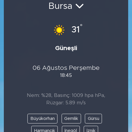
Bursa
Bölge
Teknoloji
°
31
Magazin
Güneşli
Dünya
06 Ağustos Perşembe
Sektör
18:45
Nem: %28, Basınç: 1009 hpa hPa,
Rüzgar: 5.89 m/s
Büyükorhan
Gemlik
Gürsu
Harmancık
İnegöl
İznik