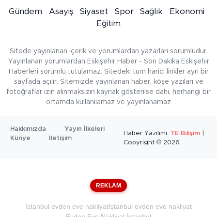
Gündem
Asayiş
Siyaset
Spor
Sağlık
Ekonomi
Eğitim
Sitede yayınlanan içerik ve yorumlardan yazarları sorumludur.
Yayınlanan yorumlardan Eskişehir Haber - Son Dakika Eskişehir
Haberleri sorumlu tutulamaz. Sitedeki tüm harici linkler ayrı bir
sayfada açılır. Sitemizde yayınlanan haber, köşe yazıları ve
fotoğraflar izin alınmaksızın kaynak gösterilse dahi, herhangi bir
ortamda kullanılamaz ve yayınlanamaz
Hakkımızda
Yayın İlkeleri
Haber Yazılımı:
TE Bilişim
|
Künye
İletişim
Copyright © 2026
REKLAM
İstanbul evden eve nakliyat
İstanbul evden eve nakliyat
Evden Eve Nakliyat İstanbul