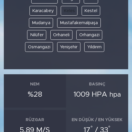
Karacabey
Keles
Kestel
Mudanya
Mustafakemalpaşa
Nilüfer
Orhaneli
Orhangazi
Osmangazi
Yenişehir
Yıldırım
NEM
BASINÇ
%28
1009 HPA
hpa
RÜZGAR
EN DÜŞÜK / EN YÜKSEK
°
°
5.89 M/S
17
/ 33