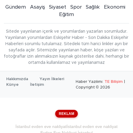
Gündem
Asayiş
Siyaset
Spor
Sağlık
Ekonomi
Eğitim
Sitede yayınlanan içerik ve yorumlardan yazarları sorumludur.
Yayınlanan yorumlardan Eskişehir Haber - Son Dakika Eskişehir
Haberleri sorumlu tutulamaz. Sitedeki tüm harici linkler ayrı bir
sayfada açılır. Sitemizde yayınlanan haber, köşe yazıları ve
fotoğraflar izin alınmaksızın kaynak gösterilse dahi, herhangi bir
ortamda kullanılamaz ve yayınlanamaz
Hakkımızda
Yayın İlkeleri
Haber Yazılımı:
TE Bilişim
|
Künye
İletişim
Copyright © 2026
REKLAM
İstanbul evden eve nakliyat
İstanbul evden eve nakliyat
Evden Eve Nakliyat İstanbul