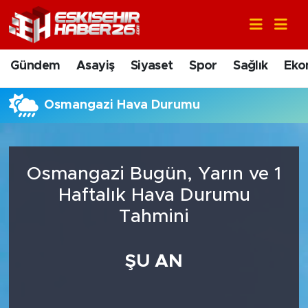
Gündem
Nöbetçi Eczaneler
Gündem
Asayiş
Siyaset
Spor
Sağlık
Eko
Asayiş
Hava Durumu
Osmangazi Hava Durumu
Siyaset
Trafik Durumu
Spor
Süper Lig Puan Durumu ve Fikstür
Osmangazi Bugün, Yarın ve 1
Sağlık
Tüm Manşetler
Haftalık Hava Durumu
Tahmini
Ekonomi
Son Dakika Haberleri
ŞU AN
Eğitim
Haber Arşivi
Sanat