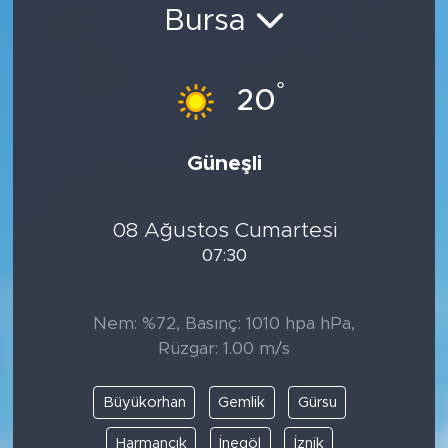
Bursa
Bölge
Teknoloji
°
20
Magazin
Güneşli
Dünya
08 Ağustos Cumartesi
Sektör
07:30
Nem: %72, Basınç: 1010 hpa hPa,
Rüzgar: 1.00 m/s
Büyükorhan
Gemlik
Gürsu
Harmancık
İnegöl
İznik