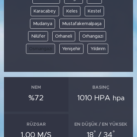
Karacabey
Keles
Kestel
Mudanya
Mustafakemalpaşa
Nilüfer
Orhaneli
Orhangazi
Osmangazi
Yenişehir
Yıldırım
NEM
BASINÇ
%72
1010 HPA
hpa
RÜZGAR
EN DÜŞÜK / EN YÜKSEK
°
°
1.00 M/S
18
/ 34