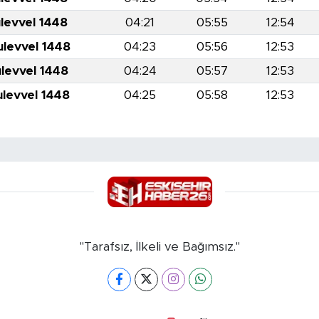
levvel 1448
04:21
05:55
12:54
ulevvel 1448
04:23
05:56
12:53
ulevvel 1448
04:24
05:57
12:53
ulevvel 1448
04:25
05:58
12:53
"Tarafsız, İlkeli ve Bağımsız."