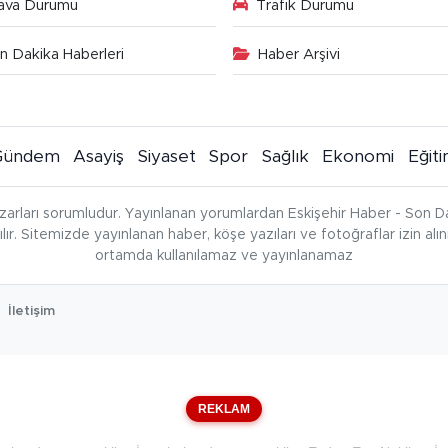
ava Durumu
Trafik Durumu
n Dakika Haberleri
Haber Arşivi
Gündem
Asayiş
Siyaset
Spor
Sağlık
Ekonomi
Eğit
zarları sorumludur. Yayınlanan yorumlardan Eskişehir Haber - Son Da
çılır. Sitemizde yayınlanan haber, köşe yazıları ve fotoğraflar izin al
ortamda kullanılamaz ve yayınlanamaz
İletişim
REKLAM