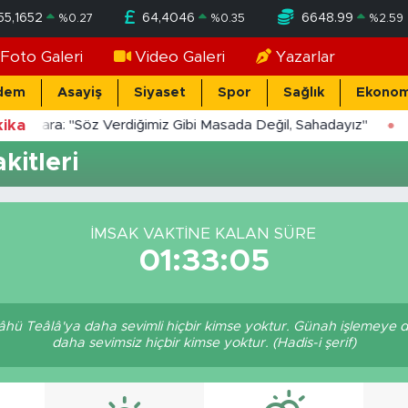
55,1652
64,4046
6648.99
%
0.27
%
0.35
%
2.59
Foto Galeri
Video Galeri
Yazarlar
dem
Asayiş
Siyaset
Spor
Sağlık
Ekonom
ika
Yücekara: "Söz Verdiğimiz Gibi Masada Değil, Sahadayız"
kitleri
İMSAK VAKTINE KALAN SÜRE
01:33:05
hü Teâlâ'ya daha sevimli hiçbir kimse yoktur. Günah işlemeye 
daha sevimsiz hiçbir kimse yoktur. (Hadis-i şerif)