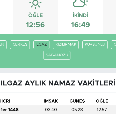
ÖĞLE
İKINDI
0
12:56
16:49
EN
CERKEŞ
ILGAZ
KIZILIRMAK
KURŞUNLU
ŞABANÖZÜ
ILGAZ AYLIK NAMAZ VAKITLERI
HİCRİ
İMSAK
GÜNEŞ
ÖĞLE
afer 1448
03:40
05:28
12:57