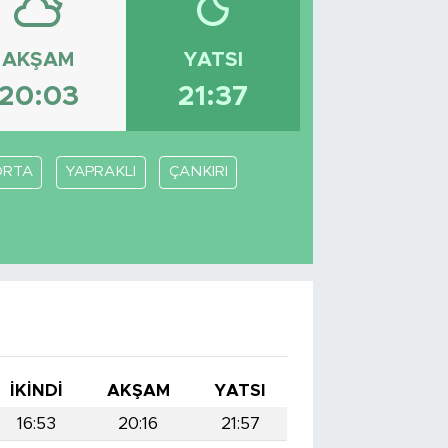
AKŞAM
YATSI
20:03
21:37
ORTA
YAPRAKLI
ÇANKIRI
İKINDI
AKŞAM
YATSI
16:53
20:16
21:57