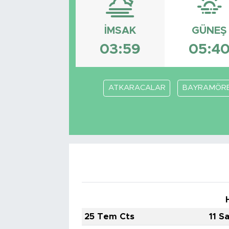
Bölge
İMSAK
GÜNEŞ
Teknoloji
03:59
05:4
Magazin
ATKARACALAR
BAYRAMÖR
Dünya
Sektör
25 Tem Cts
11 S