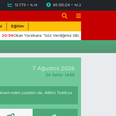
13.773
65.130,04
%
-19
%
1.2
i
Eğitim
20:56
Okan Yücekara: "Söz Verdiğimiz Gibi Masada Değil, Saha
7 Ağustos 2026
24 Safer 1448
devam eden yaşlıdan da, Allâhü Teâlâ'ya