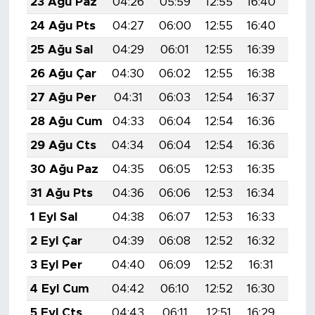
23 Ağu Paz
04:26
05:59
12:55
16:40
19:
24 Ağu Pts
04:27
06:00
12:55
16:40
19:
25 Ağu Sal
04:29
06:01
12:55
16:39
19:
26 Ağu Çar
04:30
06:02
12:55
16:38
19:
27 Ağu Per
04:31
06:03
12:54
16:37
19:
28 Ağu Cum
04:33
06:04
12:54
16:36
19:
29 Ağu Cts
04:34
06:04
12:54
16:36
19:
30 Ağu Paz
04:35
06:05
12:53
16:35
19:
31 Ağu Pts
04:36
06:06
12:53
16:34
19:
1 Eyl Sal
04:38
06:07
12:53
16:33
19:
2 Eyl Çar
04:39
06:08
12:52
16:32
19:
3 Eyl Per
04:40
06:09
12:52
16:31
19:
4 Eyl Cum
04:42
06:10
12:52
16:30
19:
5 Eyl Cts
04:43
06:11
12:51
16:29
19: