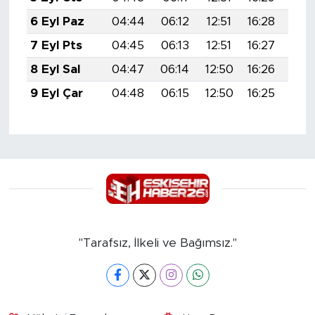
6 Eyl Paz
04:44
06:12
12:51
16:28
19:
7 Eyl Pts
04:45
06:13
12:51
16:27
19:
8 Eyl Sal
04:47
06:14
12:50
16:26
19:
9 Eyl Çar
04:48
06:15
12:50
16:25
19:
"Tarafsız, İlkeli ve Bağımsız."