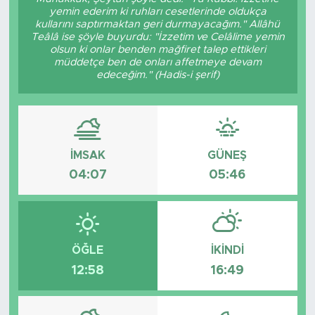
yemin ederim ki ruhları cesetlerinde oldukça
Bölge
kullarını saptırmaktan geri durmayacağım." Allâhü
Teâlâ ise şöyle buyurdu: "İzzetim ve Celâlime yemin
olsun ki onlar benden mağfiret talep ettikleri
Teknoloji
müddetçe ben de onları affetmeye devam
edeceğim." (Hadis-i şerif)
Magazin
Dünya
İMSAK
GÜNEŞ
Sektör
04:07
05:46
ÖĞLE
İKINDI
12:58
16:49