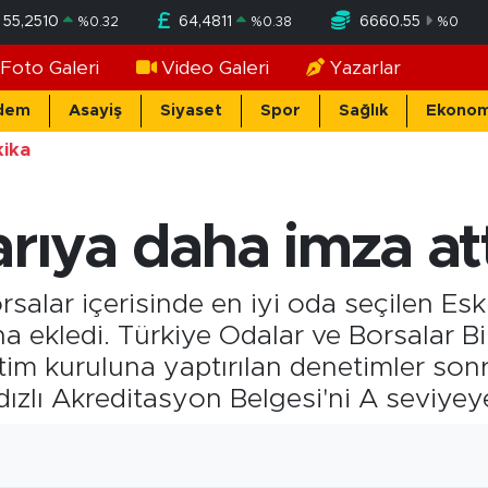
55,2510
64,4811
6660.55
%
0.32
%
0.38
%
0
Foto Galeri
Video Galeri
Yazarlar
dem
Asayiş
Siyaset
Spor
Sağlık
Ekonom
ika
rıya daha imza at
salar içerisinde en iyi oda seçilen Es
ha ekledi. Türkiye Odalar ve Borsalar Bi
im kuruluna yaptırılan denetimler sonr
ldızlı Akreditasyon Belgesi'ni A seviyey