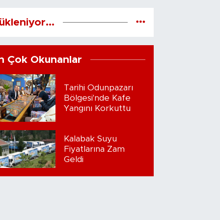
ükleniyor...
n Çok Okunanlar
Tarihi Odunpazarı
Bölgesi'nde Kafe
Yangını Korkuttu
Kalabak Suyu
Fiyatlarına Zam
Geldi