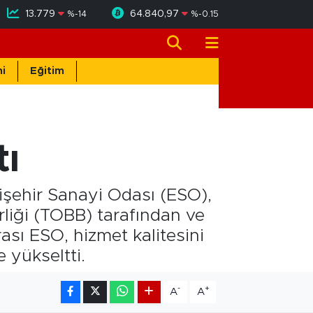
13.779
64.840,97
%
-14
%
-0.15
i
Eğitim
tı
kişehir Sanayi Odası (ESO),
rliği (TOBB) tarafından ve
ası ESO, hizmet kalitesini
e yükseltti.
-
+
A
A