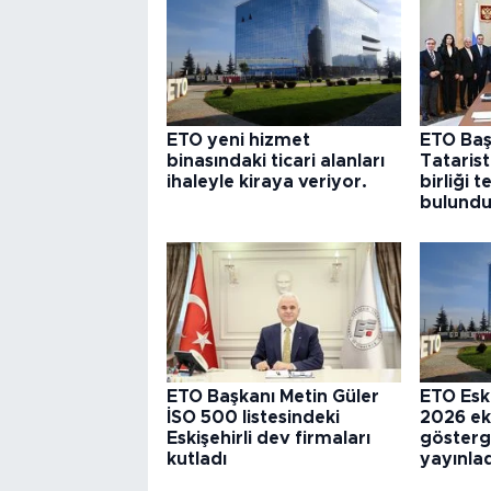
ETO yeni hizmet
ETO Baş
binasındaki ticari alanları
Tataris
ihaleyle kiraya veriyor.
birliği 
bulund
ETO Başkanı Metin Güler
ETO Eski
İSO 500 listesindeki
2026 e
Eskişehirli dev firmaları
gösterg
kutladı
yayınlad