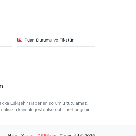
Puan Durumu ve Fikstür
im
kika Eskişehir Haberleri sorumlu tutulamaz.
ınmaksızın kaynak gösterilse dahi, herhangi bir
Haber Yazılımı:
TE Bilişim
| Copyright © 2026