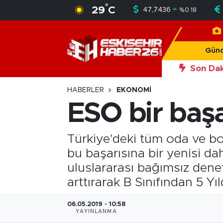
°
29
C
47,7436
%
0.18
Gündem
Nöbetçi Eczaneler
Gün
Asayiş
Hava Durumu
Son Dak
Siyaset
Trafik Durumu
HABERLER
EKONOMI
ESO bir başa
Spor
Süper Lig Puan Durumu ve Fikstür
Türkiye'deki tüm oda ve bor
Sağlık
Tüm Manşetler
bu başarısına bir yenisi da
Ekonomi
Son Dakika Haberleri
uluslararası bağımsız denet
arttırarak B Sınıfından 5 Yı
Eğitim
Haber Arşivi
06.05.2019 - 10:58
YAYINLANMA
Sanat