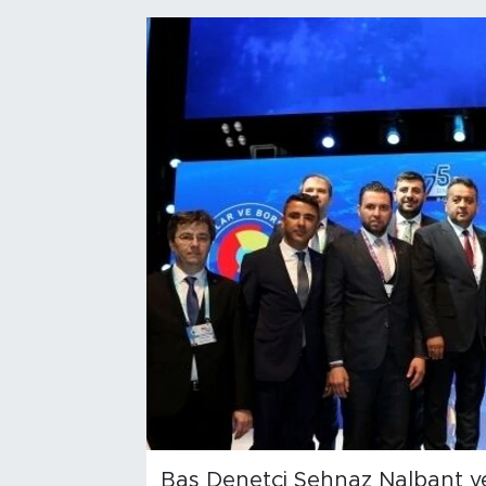
Bölge
Teknoloji
Magazin
Dünya
Sektör
Baş Denetçi Şehnaz Nalbant v