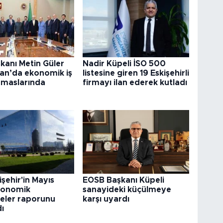
kanı Metin Güler
Nadir Küpeli İSO 500
tan’da ekonomik iş
listesine giren 19 Eskişehirli
temaslarında
firmayı ilan ederek kutladı
u
şehir'in Mayıs
EOSB Başkanı Küpeli
konomik
sanayideki küçülmeye
eler raporunu
karşı uyardı
ı