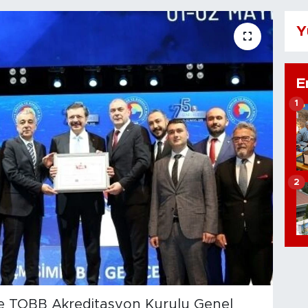
Y
E
1
2
e TOBB Akreditasyon Kurulu Genel