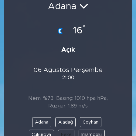
Adana
Bölge
Teknoloji
°
16
Magazin
Açık
Dünya
06 Ağustos Perşembe
Sektör
21:00
Nem: %73, Basınç: 1010 hpa hPa,
Rüzgar: 1.89 m/s
Adana
Aladağ
Ceyhan
Çukurova
Feke
İmamoğlu