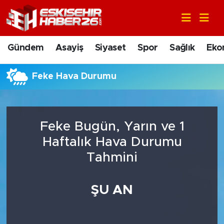
Gündem
Nöbetçi Eczaneler
Gündem
Asayiş
Siyaset
Spor
Sağlık
Eko
Asayiş
Hava Durumu
Feke Hava Durumu
Siyaset
Trafik Durumu
Spor
Süper Lig Puan Durumu ve Fikstür
Feke Bugün, Yarın ve 1
Sağlık
Tüm Manşetler
Haftalık Hava Durumu
Tahmini
Ekonomi
Son Dakika Haberleri
ŞU AN
Eğitim
Haber Arşivi
Sanat