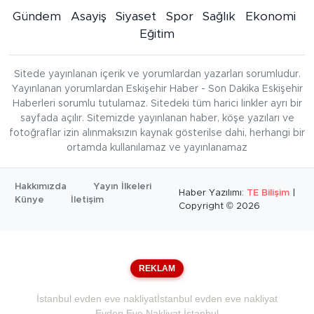
Gündem
Asayiş
Siyaset
Spor
Sağlık
Ekonomi
Eğitim
Sitede yayınlanan içerik ve yorumlardan yazarları sorumludur.
Yayınlanan yorumlardan Eskişehir Haber - Son Dakika Eskişehir
Haberleri sorumlu tutulamaz. Sitedeki tüm harici linkler ayrı bir
sayfada açılır. Sitemizde yayınlanan haber, köşe yazıları ve
fotoğraflar izin alınmaksızın kaynak gösterilse dahi, herhangi bir
ortamda kullanılamaz ve yayınlanamaz
Hakkımızda
Yayın İlkeleri
Haber Yazılımı:
TE Bilişim
|
Künye
İletişim
Copyright © 2026
REKLAM
İstanbul evden eve nakliyat
İstanbul evden eve nakliyat
Evden Eve Nakliyat İstanbul