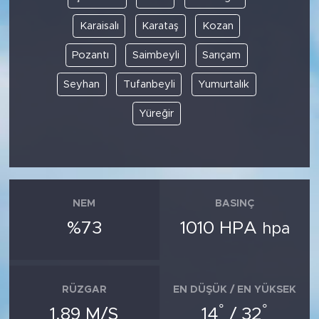
Karaisalı
Karataş
Kozan
Pozantı
Saimbeyli
Sarıçam
Seyhan
Tufanbeyli
Yumurtalık
Yüreğir
NEM
BASINÇ
%73
1010 HPA
hpa
RÜZGAR
EN DÜŞÜK / EN YÜKSEK
°
°
1.89 M/S
14
/ 32