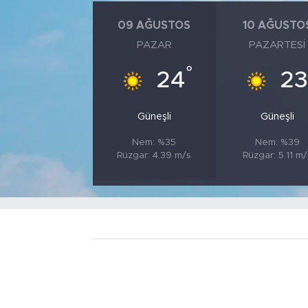
09 AĞUSTOS
10 AĞUSTO
PAZAR
PAZARTESI
°
24
23
Güneşli
Güneşli
Nem: %35
Nem: %39
Rüzgar: 4.39 m/s
Rüzgar: 5.11 m/