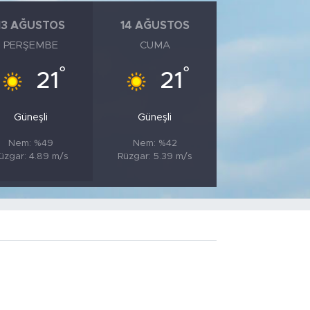
13 AĞUSTOS
14 AĞUSTOS
PERŞEMBE
CUMA
°
°
21
21
Güneşli
Güneşli
Nem: %49
Nem: %42
üzgar: 4.89 m/s
Rüzgar: 5.39 m/s