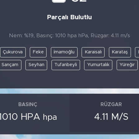
Parçalı Bulutlu
Nem: %19, Basınç: 1010 hpa hPa, Rüzgar: 4.11 m/s
Çukurova
Feke
İmamoğlu
Karaisalı
Karataş
Sarıçam
Seyhan
Tufanbeyli
Yumurtalık
Yüreğir
BASINÇ
RÜZGAR
1010 HPA
4.11 M/S
hpa