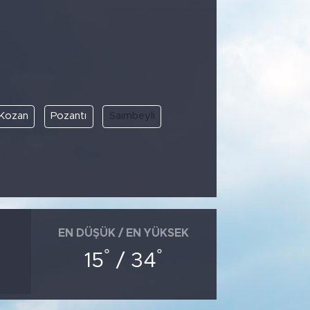
Kozan
Pozantı
Saimbeyli
EN DÜŞÜK / EN YÜKSEK
°
°
15
/ 34