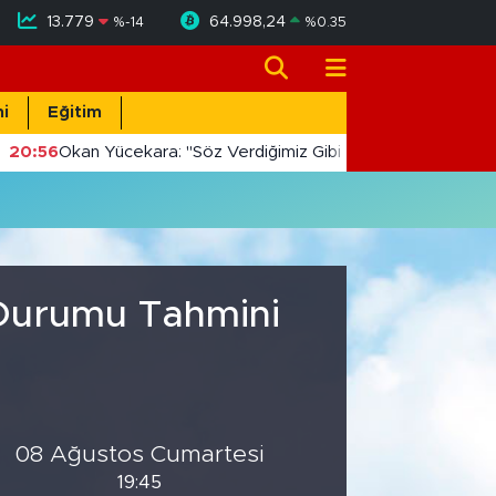
13.779
64.998,24
%
-14
%
0.35
i
Eğitim
20:56
Okan Yücekara: "Söz Verdiğimiz Gibi Masada Değil, Sah
 Durumu Tahmini
08 Ağustos Cumartesi
19:45