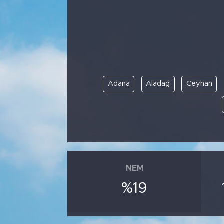
Bölge
Teknoloji
Magazin
Adana
Aladağ
Ceyhan
Dünya
Sektör
NEM
%19