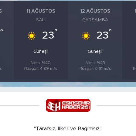
S
11 AĞUSTOS
12 AĞUSTOS
SALI
ÇARŞAMBA
°
°
°
23
23
Güneşli
Güneşli
Nem: %40
Nem: %43
s
Rüzgar: 4.89 m/s
Rüzgar: 5.31 m/s
R
"Tarafsız, İlkeli ve Bağımsız."