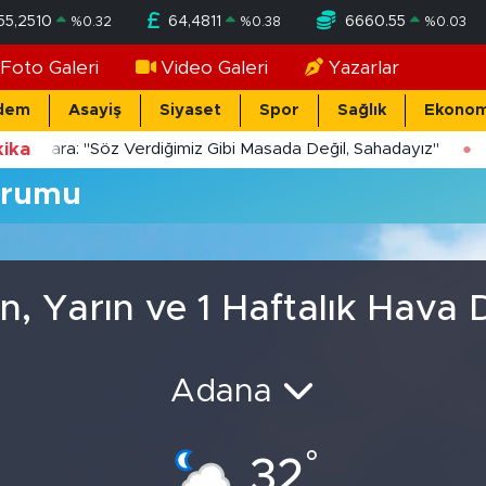
55,2510
64,4811
6660.55
%
0.32
%
0.38
%
0.03
Foto Galeri
Video Galeri
Yazarlar
dem
Asayiş
Siyaset
Spor
Sağlık
Ekonom
ika
Yücekara: "Söz Verdiğimiz Gibi Masada Değil, Sahadayız"
urumu
n, Yarın ve 1 Haftalık Hava
Adana
°
32