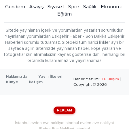
Gündem
Asayiş
Siyaset
Spor
Sağlık
Ekonomi
Eğitim
Sitede yayınlanan içerik ve yorumlardan yazarları sorumludur.
Yayınlanan yorumlardan Eskişehir Haber - Son Dakika Eskişehir
Haberleri sorumlu tutulamaz. Sitedeki tüm harici linkler ayrı bir
sayfada açılır. Sitemizde yayınlanan haber, köşe yazıları ve
fotoğraflar izin alınmaksızın kaynak gösterilse dahi, herhangi bir
ortamda kullanılamaz ve yayınlanamaz
Hakkımızda
Yayın İlkeleri
Haber Yazılımı:
TE Bilişim
|
Künye
İletişim
Copyright © 2026
REKLAM
İstanbul evden eve nakliyat
İstanbul evden eve nakliyat
Evden Eve Nakliyat İstanbul