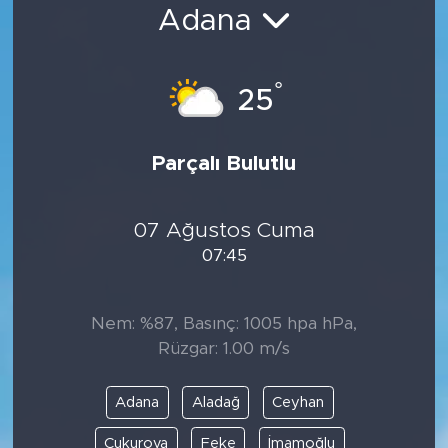
Adana
Bölge
Teknoloji
°
25
Magazin
Parçalı Bulutlu
Dünya
07 Ağustos Cuma
Sektör
07:45
Nem: %87, Basınç: 1005 hpa hPa,
Rüzgar: 1.00 m/s
Adana
Aladağ
Ceyhan
Çukurova
Feke
İmamoğlu