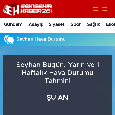
Gündem
Nöbetçi Eczaneler
Gündem
Asayiş
Siyaset
Spor
Sağlık
Eko
Asayiş
Hava Durumu
Seyhan Hava Durumu
Siyaset
Trafik Durumu
Spor
Süper Lig Puan Durumu ve Fikstür
Seyhan Bugün, Yarın ve 1
Sağlık
Tüm Manşetler
Haftalık Hava Durumu
Tahmini
Ekonomi
Son Dakika Haberleri
ŞU AN
Eğitim
Haber Arşivi
Sanat