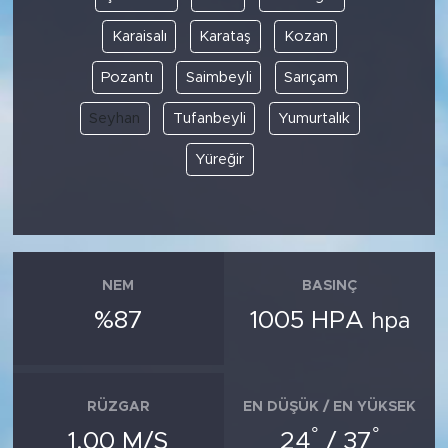
Karaisalı
Karataş
Kozan
Pozantı
Saimbeyli
Sarıçam
Seyhan
Tufanbeyli
Yumurtalık
Yüreğir
NEM
BASINÇ
%87
1005 HPA
hpa
RÜZGAR
EN DÜŞÜK / EN YÜKSEK
°
°
1.00 M/S
24
/ 37