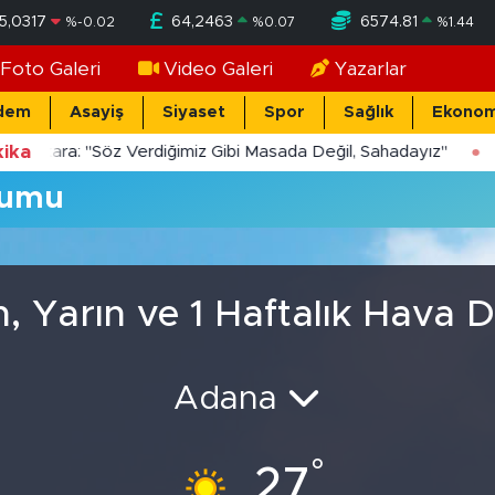
5,0317
64,2463
6574.81
%
-0.02
%
0.07
%
1.44
Foto Galeri
Video Galeri
Yazarlar
dem
Asayiş
Siyaset
Spor
Sağlık
Ekonom
ika
Yücekara: "Söz Verdiğimiz Gibi Masada Değil, Sahadayız"
rumu
n, Yarın ve 1 Haftalık Hava
Adana
°
27