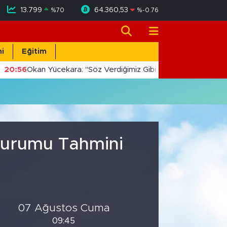
13.799
64.360,53
%
70
%
-0.76
i
Eğitim
20:56
Okan Yücekara: "Söz Verdiğimiz Gibi Masada Değil, Sah
 Durumu Tahmini
07 Ağustos Cuma
09:45