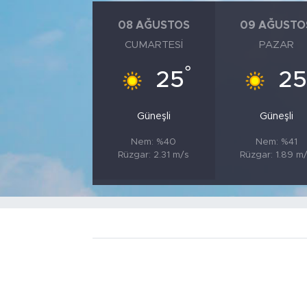
08 AĞUSTOS
09 AĞUSTO
CUMARTESI
PAZAR
°
25
2
Güneşli
Güneşli
Nem: %40
Nem: %41
Rüzgar: 2.31 m/s
Rüzgar: 1.89 m