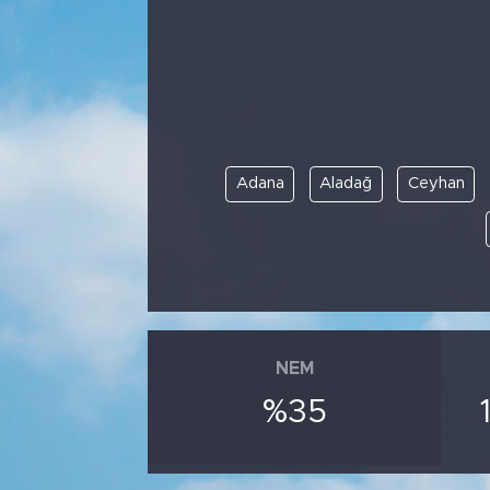
Bölge
Teknoloji
Magazin
Adana
Aladağ
Ceyhan
Dünya
Sektör
NEM
%35