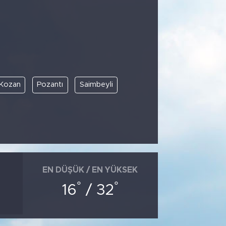
Kozan
Pozantı
Saimbeyli
EN DÜŞÜK / EN YÜKSEK
°
°
16
/ 32