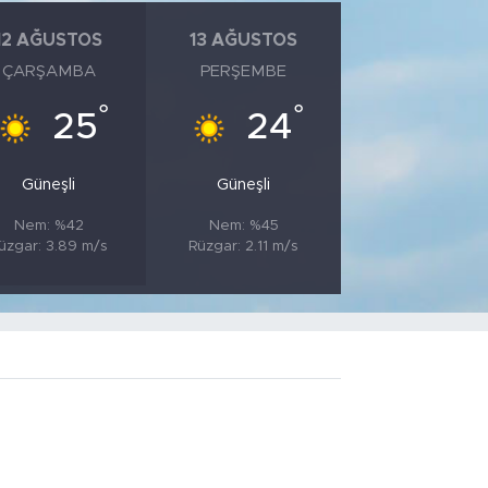
12 AĞUSTOS
13 AĞUSTOS
ÇARŞAMBA
PERŞEMBE
°
°
25
24
Güneşli
Güneşli
Nem: %42
Nem: %45
üzgar: 3.89 m/s
Rüzgar: 2.11 m/s