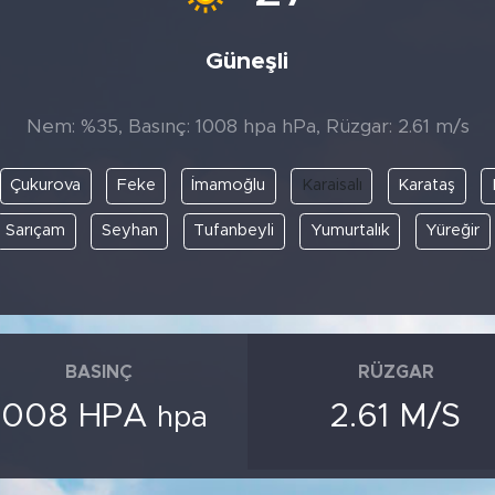
Güneşli
Nem: %35, Basınç: 1008 hpa hPa, Rüzgar: 2.61 m/s
Çukurova
Feke
İmamoğlu
Karaisalı
Karataş
Sarıçam
Seyhan
Tufanbeyli
Yumurtalık
Yüreğir
BASINÇ
RÜZGAR
1008 HPA
2.61 M/S
hpa