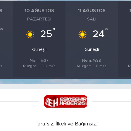
S
10 AĞUSTOS
11 AĞUSTOS
PAZARTESI
SALI
°
°
°
5
25
24
Güneşli
Güneşli
Nem: %37
Nem: %38
/s
Rüzgar: 3.00 m/s
Rüzgar: 3.11 m/s
R
"Tarafsız, İlkeli ve Bağımsız."