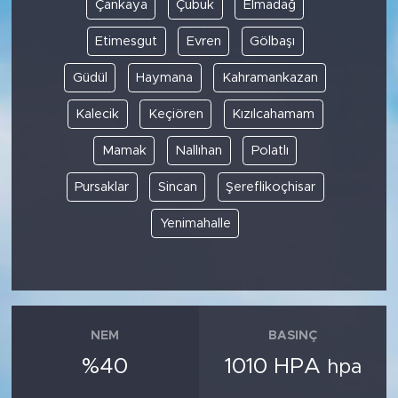
Çankaya
Çubuk
Elmadağ
Etimesgut
Evren
Gölbaşı
Güdül
Haymana
Kahramankazan
Kalecik
Keçiören
Kızılcahamam
Mamak
Nallıhan
Polatlı
Pursaklar
Sincan
Şereflikoçhisar
Yenimahalle
NEM
BASINÇ
%40
1010 HPA
hpa