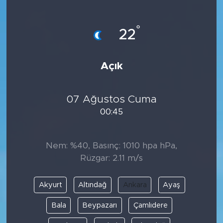
Bölge
°
22
Teknoloji
Açık
Magazin
Dünya
07 Ağustos Cuma
00:45
Sektör
Nem: %40, Basınç: 1010 hpa hPa,
Rüzgar: 2.11 m/s
Akyurt
Altındağ
Ankara
Ayaş
Bala
Beypazarı
Çamlıdere