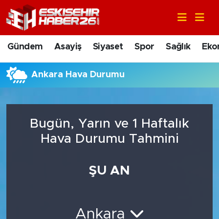
Gündem
Nöbetçi Eczaneler
Gündem
Asayiş
Siyaset
Spor
Sağlık
Eko
Asayiş
Hava Durumu
Ankara Hava Durumu
Siyaset
Trafik Durumu
Spor
Süper Lig Puan Durumu ve Fikstür
Bugün, Yarın ve 1 Haftalık
Sağlık
Tüm Manşetler
Hava Durumu Tahmini
Ekonomi
Son Dakika Haberleri
ŞU AN
Eğitim
Haber Arşivi
Ankara
Sanat