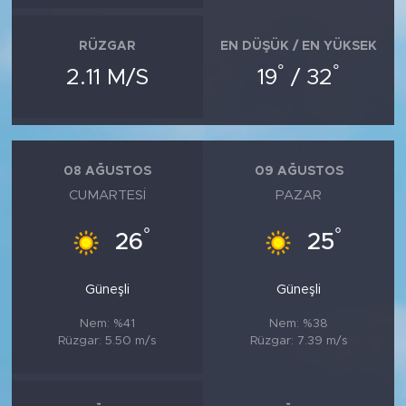
RÜZGAR
EN DÜŞÜK / EN YÜKSEK
°
°
2.11 M/S
19
/ 32
08 AĞUSTOS
09 AĞUSTOS
CUMARTESI
PAZAR
°
°
26
25
Güneşli
Güneşli
Nem: %41
Nem: %38
Rüzgar: 5.50 m/s
Rüzgar: 7.39 m/s