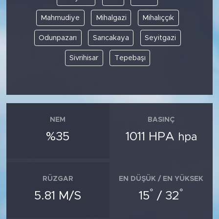
Mahmudiye
Mihalgazi
Mihalıççık
Odunpazarı
Sarıcakaya
Seyitgazi
Sivrihisar
Tepebaşı
NEM
BASINÇ
%35
1011 HPA
hpa
RÜZGAR
EN DÜŞÜK / EN YÜKSEK
°
°
5.81 M/S
15
/ 32