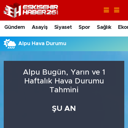
Gündem
Nöbetçi Eczaneler
Gündem
Asayiş
Siyaset
Spor
Sağlık
Eko
Asayiş
Hava Durumu
Alpu Hava Durumu
Siyaset
Trafik Durumu
Spor
Süper Lig Puan Durumu ve Fikstür
Alpu Bugün, Yarın ve 1
Sağlık
Tüm Manşetler
Haftalık Hava Durumu
Tahmini
Ekonomi
Son Dakika Haberleri
ŞU AN
Eğitim
Haber Arşivi
Sanat