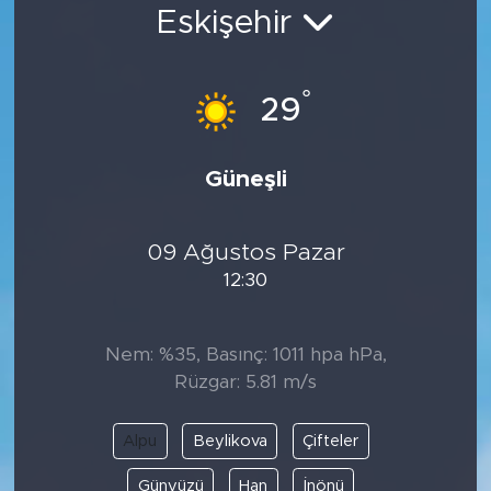
Eskişehir
Bölge
Teknoloji
°
29
Magazin
Güneşli
Dünya
09 Ağustos Pazar
Sektör
12:30
Nem: %35, Basınç: 1011 hpa hPa,
Rüzgar: 5.81 m/s
Alpu
Beylikova
Çifteler
Günyüzü
Han
İnönü