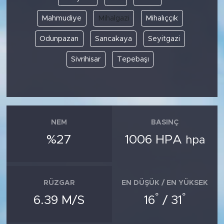
Mahmudiye
Mihalgazi
Mihalıççık
Odunpazarı
Sarıcakaya
Seyitgazi
Sivrihisar
Tepebaşı
NEM
BASINÇ
%27
1006 HPA
hpa
RÜZGAR
EN DÜŞÜK / EN YÜKSEK
°
°
6.39 M/S
16
/ 31