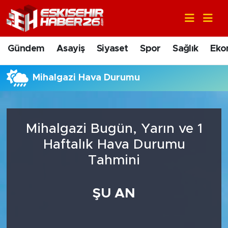
Gündem
Nöbetçi Eczaneler
Gündem
Asayiş
Siyaset
Spor
Sağlık
Eko
Asayiş
Hava Durumu
Mihalgazi Hava Durumu
Siyaset
Trafik Durumu
Spor
Süper Lig Puan Durumu ve Fikstür
Mihalgazi Bugün, Yarın ve 1
Sağlık
Tüm Manşetler
Haftalık Hava Durumu
Tahmini
Ekonomi
Son Dakika Haberleri
ŞU AN
Eğitim
Haber Arşivi
Sanat