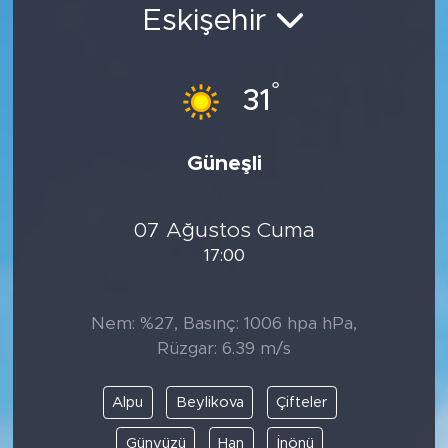
Eskişehir
Bölge
Teknoloji
°
31
Magazin
Güneşli
Dünya
07 Ağustos Cuma
Sektör
17:00
Nem: %27, Basınç: 1006 hpa hPa,
Rüzgar: 6.39 m/s
Alpu
Beylikova
Çifteler
Günyüzü
Han
İnönü