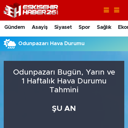
Gündem
Nöbetçi Eczaneler
Gündem
Asayiş
Siyaset
Spor
Sağlık
Eko
Asayiş
Hava Durumu
Odunpazarı Hava Durumu
Siyaset
Trafik Durumu
Spor
Süper Lig Puan Durumu ve Fikstür
Odunpazarı Bugün, Yarın ve
Sağlık
Tüm Manşetler
1 Haftalık Hava Durumu
Tahmini
Ekonomi
Son Dakika Haberleri
ŞU AN
Eğitim
Haber Arşivi
Sanat