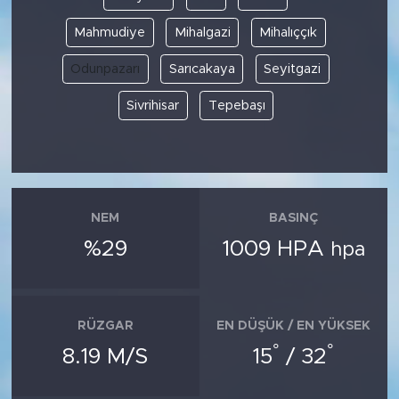
Mahmudiye
Mihalgazi
Mihalıççık
Odunpazarı
Sarıcakaya
Seyitgazi
Sivrihisar
Tepebaşı
NEM
BASINÇ
%29
1009 HPA
hpa
RÜZGAR
EN DÜŞÜK / EN YÜKSEK
°
°
8.19 M/S
15
/ 32