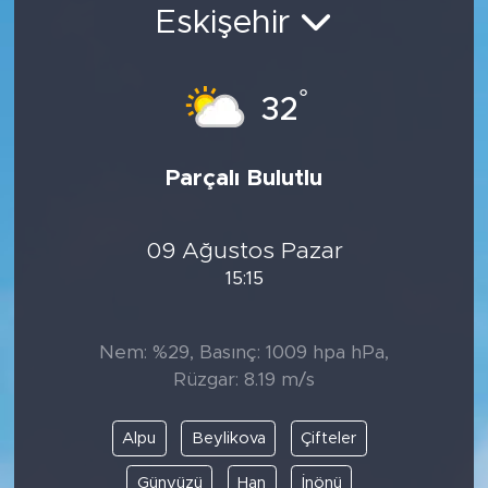
Eskişehir
Bölge
Teknoloji
°
32
Magazin
Parçalı Bulutlu
Dünya
09 Ağustos Pazar
Sektör
15:15
Nem: %29, Basınç: 1009 hpa hPa,
Rüzgar: 8.19 m/s
Alpu
Beylikova
Çifteler
Günyüzü
Han
İnönü