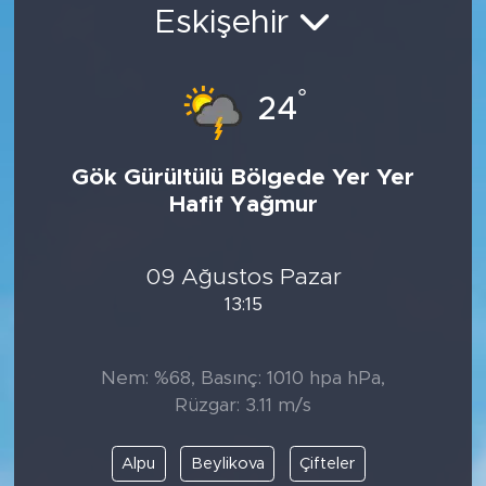
Eskişehir
Bölge
Teknoloji
°
24
Magazin
Gök Gürültülü Bölgede Yer Yer
Hafif Yağmur
Dünya
Sektör
09 Ağustos Pazar
13:15
Nem: %68, Basınç: 1010 hpa hPa,
Rüzgar: 3.11 m/s
Alpu
Beylikova
Çifteler