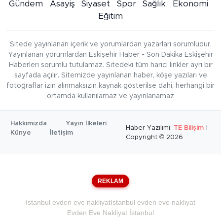
Gündem
Asayiş
Siyaset
Spor
Sağlık
Ekonomi
Eğitim
Sitede yayınlanan içerik ve yorumlardan yazarları sorumludur.
Yayınlanan yorumlardan Eskişehir Haber - Son Dakika Eskişehir
Haberleri sorumlu tutulamaz. Sitedeki tüm harici linkler ayrı bir
sayfada açılır. Sitemizde yayınlanan haber, köşe yazıları ve
fotoğraflar izin alınmaksızın kaynak gösterilse dahi, herhangi bir
ortamda kullanılamaz ve yayınlanamaz
Hakkımızda
Yayın İlkeleri
Haber Yazılımı:
TE Bilişim
|
Künye
İletişim
Copyright © 2026
REKLAM
İstanbul evden eve nakliyat
İstanbul evden eve nakliyat
Evden Eve Nakliyat İstanbul