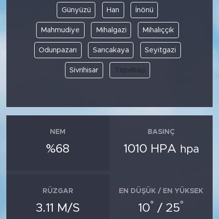
Günyüzü
Han
İnönü
Mahmudiye
Mihalgazi
Mihalıççık
Odunpazarı
Sarıcakaya
Seyitgazi
Sivrihisar
Tepebaşı
NEM
BASINÇ
%68
1010 HPA
hpa
RÜZGAR
EN DÜŞÜK / EN YÜKSEK
°
°
3.11 M/S
10
/ 25