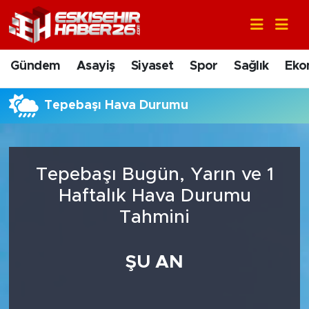
Gündem
Nöbetçi Eczaneler
Gündem
Asayiş
Siyaset
Spor
Sağlık
Eko
Asayiş
Hava Durumu
Tepebaşı Hava Durumu
Siyaset
Trafik Durumu
Spor
Süper Lig Puan Durumu ve Fikstür
Tepebaşı Bugün, Yarın ve 1
Sağlık
Tüm Manşetler
Haftalık Hava Durumu
Tahmini
Ekonomi
Son Dakika Haberleri
ŞU AN
Eğitim
Haber Arşivi
Sanat