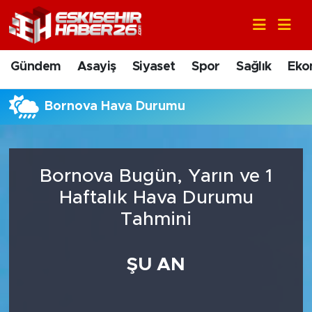
Gündem
Nöbetçi Eczaneler
Gündem
Asayiş
Siyaset
Spor
Sağlık
Eko
Asayiş
Hava Durumu
Bornova Hava Durumu
Siyaset
Trafik Durumu
Spor
Süper Lig Puan Durumu ve Fikstür
Bornova Bugün, Yarın ve 1
Sağlık
Tüm Manşetler
Haftalık Hava Durumu
Tahmini
Ekonomi
Son Dakika Haberleri
ŞU AN
Eğitim
Haber Arşivi
Sanat