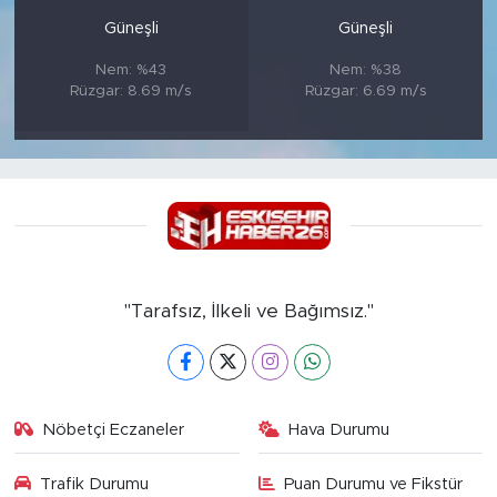
Güneşli
Güneşli
Nem: %43
Nem: %38
Rüzgar: 8.69 m/s
Rüzgar: 6.69 m/s
"Tarafsız, İlkeli ve Bağımsız."
Nöbetçi Eczaneler
Hava Durumu
Trafik Durumu
Puan Durumu ve Fikstür