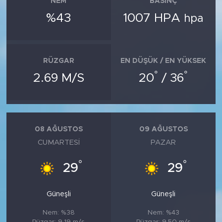
NEM
BASINÇ
%43
1007 HPA
hpa
RÜZGAR
EN DÜŞÜK / EN YÜKSEK
°
°
2.69 M/S
20
/ 36
08 AĞUSTOS
09 AĞUSTOS
CUMARTESI
PAZAR
°
°
29
29
Güneşli
Güneşli
Nem: %38
Nem: %43