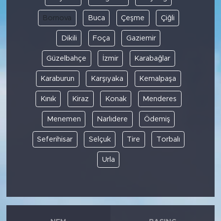
Bornova
Buca
Çeşme
Çiğli
Dikili
Foça
Gaziemir
Güzelbahçe
İzmir
Karabağlar
Karaburun
Karşıyaka
Kemalpaşa
Kınık
Kiraz
Konak
Menderes
Menemen
Narlıdere
Ödemiş
Seferihisar
Selçuk
Tire
Torbalı
Urla