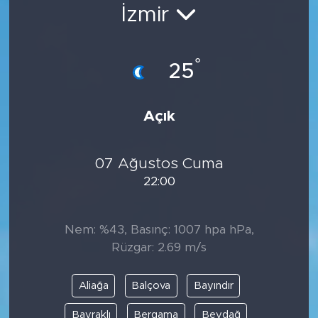
İzmir
Bölge
Teknoloji
°
25
Magazin
Açık
Dünya
07 Ağustos Cuma
Sektör
22:00
Nem: %43, Basınç: 1007 hpa hPa,
Rüzgar: 2.69 m/s
Aliağa
Balçova
Bayındır
Bayraklı
Bergama
Beydağ