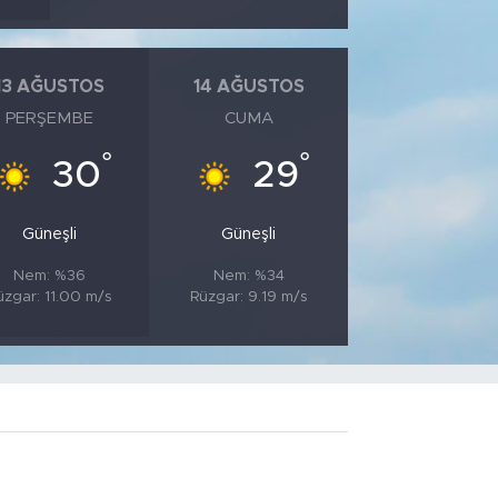
13 AĞUSTOS
14 AĞUSTOS
PERŞEMBE
CUMA
°
°
30
29
Güneşli
Güneşli
Nem: %36
Nem: %34
üzgar: 11.00 m/s
Rüzgar: 9.19 m/s