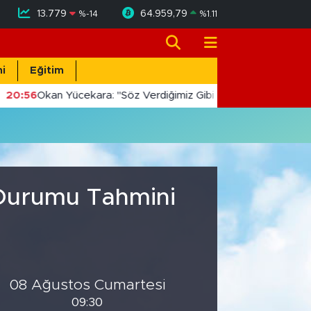
13.779
64.959,79
%
-14
%
1.11
i
Eğitim
20:56
Okan Yücekara: "Söz Verdiğimiz Gibi Masada Değil, Saha
 Durumu Tahmini
08 Ağustos Cumartesi
09:30