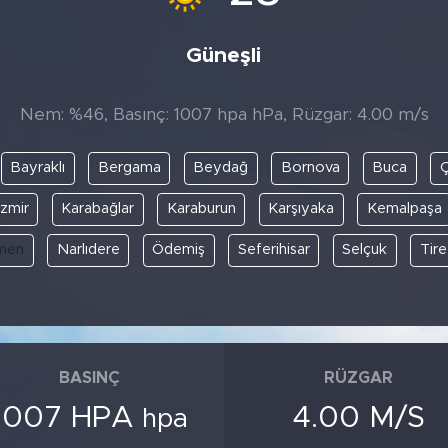
Güneşli
Nem: %46, Basınç: 1007 hpa hPa, Rüzgar: 4.00 m/s
Bayraklı
Bergama
Beydağ
Bornova
Buca
İzmir
Karabağlar
Karaburun
Karşıyaka
Kemalpaşa
men
Narlıdere
Ödemiş
Seferihisar
Selçuk
Tire
BASINÇ
RÜZGAR
1007 HPA
4.00 M/S
hpa