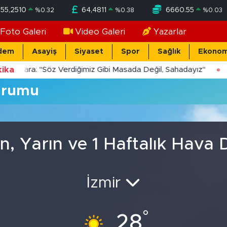
55,2510
64,4811
6660.55
%
0.32
%
0.38
%
0.03
Foto Galeri
Video Galeri
Yazarlar
dem
Asayiş
Siyaset
Spor
Sağlık
Ekonom
ika
Yücekara: "Söz Verdiğimiz Gibi Masada Değil, Sahadayız"
urumu
 Yarın ve 1 Haftalık Hava
İzmir
°
28