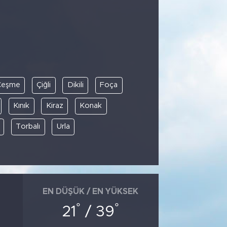
Çeşme
Çiğli
Dikili
Foça
Kınık
Kiraz
Konak
Torbalı
Urla
EN DÜŞÜK / EN YÜKSEK
°
°
21
/ 39