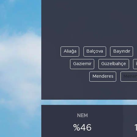
Bölge
Teknoloji
Magazin
Aliağa
Balçova
Bayındır
Dünya
Gaziemir
Güzelbahçe
Sektör
Menderes
Mene
NEM
%46