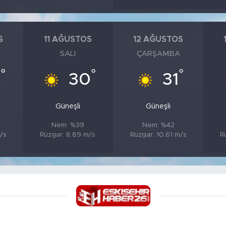
S
11 AĞUSTOS
12 AĞUSTOS
SALI
ÇARŞAMBA
°
°
°
0
30
31
Güneşli
Güneşli
Nem: %39
Nem: %42
/s
Rüzgar: 8.89 m/s
Rüzgar: 10.61 m/s
R