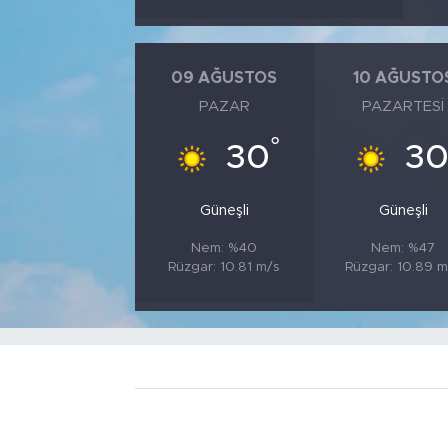
09 AĞUSTOS
10 AĞUSTO
PAZAR
PAZARTESI
°
30
3
Güneşli
Güneşli
Nem: %40
Nem: %47
Rüzgar: 10.81 m/s
Rüzgar: 10.89 m