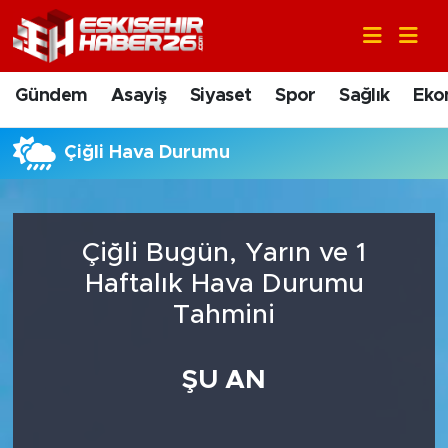
Gündem
Nöbetçi Eczaneler
Gündem
Asayiş
Siyaset
Spor
Sağlık
Eko
Asayiş
Hava Durumu
Çiğli Hava Durumu
Siyaset
Trafik Durumu
Spor
Süper Lig Puan Durumu ve Fikstür
Çiğli Bugün, Yarın ve 1
Sağlık
Tüm Manşetler
Haftalık Hava Durumu
Tahmini
Ekonomi
Son Dakika Haberleri
ŞU AN
Eğitim
Haber Arşivi
Sanat