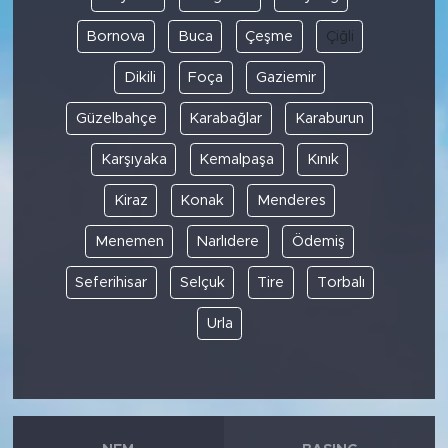
Bornova
Buca
Çeşme
Çiğli
Dikili
Foça
Gaziemir
Güzelbahçe
Karabağlar
Karaburun
Karşıyaka
Kemalpaşa
Kınık
Kiraz
Konak
Menderes
Menemen
Narlıdere
Ödemiş
Seferihisar
Selçuk
Tire
Torbalı
Urla