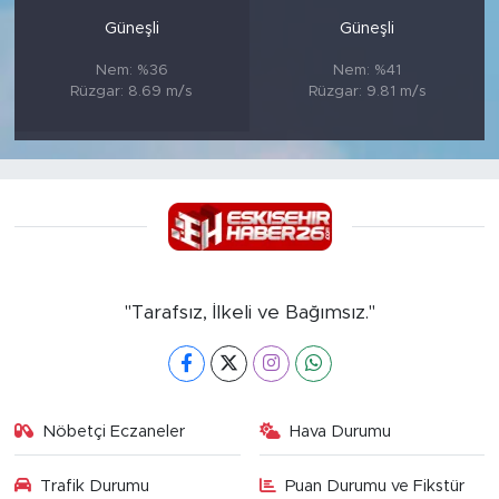
Güneşli
Güneşli
Nem: %36
Nem: %41
Rüzgar: 8.69 m/s
Rüzgar: 9.81 m/s
"Tarafsız, İlkeli ve Bağımsız."
Nöbetçi Eczaneler
Hava Durumu
Trafik Durumu
Puan Durumu ve Fikstür