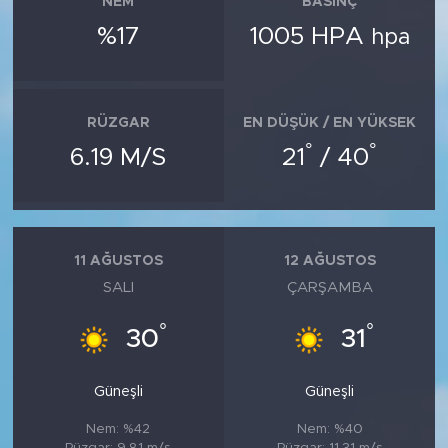
NEM
BASINÇ
%17
1005 HPA
hpa
RÜZGAR
EN DÜŞÜK / EN YÜKSEK
°
°
6.19 M/S
21
/ 40
11 AĞUSTOS
12 AĞUSTOS
SALI
ÇARŞAMBA
°
°
30
31
Güneşli
Güneşli
Nem: %42
Nem: %40