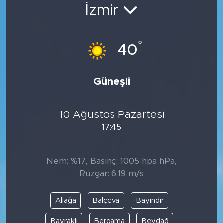
İzmir
Bölge
Teknoloji
°
40
Magazin
Güneşli
Dünya
10 Ağustos Pazartesi
Sektör
17:45
Nem: %17, Basınç: 1005 hpa hPa,
Rüzgar: 6.19 m/s
Aliağa
Balçova
Bayındır
Bayraklı
Bergama
Beydağ