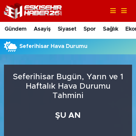
Gündem
Nöbetçi Eczaneler
Gündem
Asayiş
Siyaset
Spor
Sağlık
Eko
Asayiş
Hava Durumu
Seferihisar Hava Durumu
Siyaset
Trafik Durumu
Spor
Süper Lig Puan Durumu ve Fikstür
Seferihisar Bugün, Yarın ve 1
Sağlık
Tüm Manşetler
Haftalık Hava Durumu
Tahmini
Ekonomi
Son Dakika Haberleri
ŞU AN
Eğitim
Haber Arşivi
Sanat