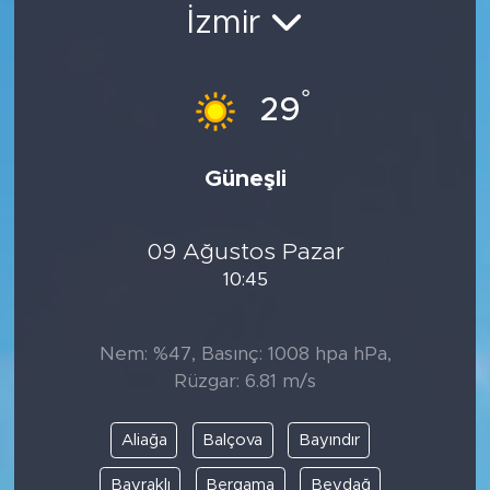
İzmir
Bölge
Teknoloji
°
29
Magazin
Güneşli
Dünya
09 Ağustos Pazar
Sektör
10:45
Nem: %47, Basınç: 1008 hpa hPa,
Rüzgar: 6.81 m/s
Aliağa
Balçova
Bayındır
Bayraklı
Bergama
Beydağ