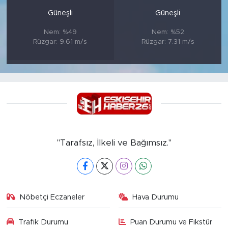
Güneşli
Güneşli
Nem: %49
Nem: %52
Rüzgar: 9.61 m/s
Rüzgar: 7.31 m/s
"Tarafsız, İlkeli ve Bağımsız."
Nöbetçi Eczaneler
Hava Durumu
Trafik Durumu
Puan Durumu ve Fikstür