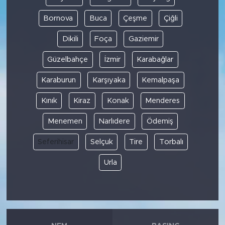
Bornova
Buca
Çeşme
Çiğli
Dikili
Foça
Gaziemir
Güzelbahçe
İzmir
Karabağlar
Karaburun
Karşıyaka
Kemalpaşa
Kınık
Kiraz
Konak
Menderes
Menemen
Narlıdere
Ödemiş
Seferihisar
Selçuk
Tire
Torbalı
Urla