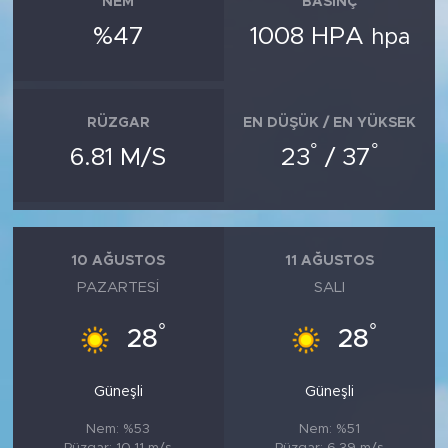
NEM
BASINÇ
%47
1008 HPA
hpa
RÜZGAR
EN DÜŞÜK / EN YÜKSEK
°
°
6.81 M/S
23
/ 37
10 AĞUSTOS
11 AĞUSTOS
PAZARTESI
SALI
°
°
28
28
Güneşli
Güneşli
Nem: %53
Nem: %51