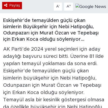
Paylaş
-
+
A
A
Bölge
Eskişehir’de temayülden güçlü çıkan
Teknoloji
isimlerin Büyükşehir için Nebi Hatipoğlu,
Odunpazarı için Murat Özcan ve Tepebaşı
Magazin
için Erkan Koca olduğu söyleniyor...
Dünya
AK Parti’de 2024 yerel seçimleri için aday
adaylığı başvuru süreci bitti. Üzerine 81 ilde
Sektör
yapılan temayül yoklaması da sona erdi.
Eskişehir’de temayülden güçlü çıkan
isimlerin büyükşehir için Nebi Hatipoğlu,
Odunpazarı için Murat Özcan ve Tepebaşı
için Erkan Koca olduğu söyleniyor.
Temayül asla bir kesinlik göstergesi olmasa
da özellikle büyükşehir için Nebi Hatipoğlu