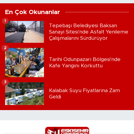
En Çok Okunanlar
1
Tepebaşı Belediyesi Baksan
Sanayi Sitesi'nde Asfalt Yenileme
Çalışmalarını Sürdürüyor
2
Tarihi Odunpazarı Bölgesi'nde
Kafe Yangını Korkuttu
3
Kalabak Suyu Fiyatlarına Zam
Geldi