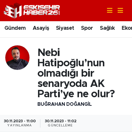
Gündem
Nöbetçi Eczaneler
Gündem
Asayiş
Siyaset
Spor
Sağlık
Eko
Asayiş
Hava Durumu
Nebi
Siyaset
Trafik Durumu
Hatipoğlu’nun
Spor
Süper Lig Puan Durumu ve Fikstür
olmadığı bir
senaryoda AK
Sağlık
Tüm Manşetler
Parti’ye ne olur?
Ekonomi
Son Dakika Haberleri
BUĞRAHAN DOĞANGIL
Eğitim
Haber Arşivi
30.11.2023 - 11:00
30.11.2023 - 11:02
YAYINLANMA
GÜNCELLEME
Sanat