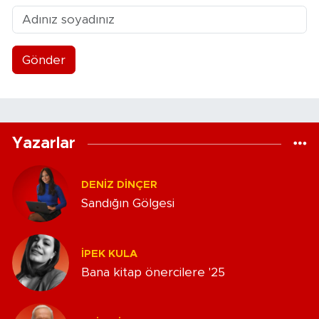
Gönder
Yazarlar
DENIZ DINÇER
Sandığın Gölgesi
İPEK KULA
Bana kitap önercilere '25