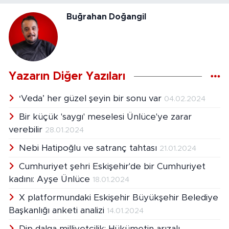
Buğrahan Doğangil
Yazarın Diğer Yazıları
‘Veda’ her güzel şeyin bir sonu var
04.02.2024
Bir küçük 'saygı' meselesi Ünlüce'ye zarar
verebilir
28.01.2024
Nebi Hatipoğlu ve satranç tahtası
21.01.2024
Cumhuriyet şehri Eskişehir'de bir Cumhuriyet
kadını: Ayşe Ünlüce
18.01.2024
X platformundaki Eskişehir Büyükşehir Belediye
Başkanlığı anketi analizi
14.01.2024
Dip dalga milliyetçilik: Hükümetin arızalı